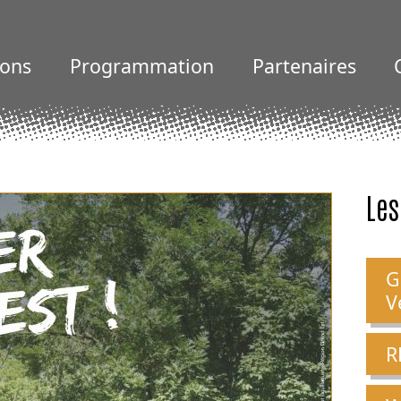
ions
Programmation
Partenaires
Les
G
V
R