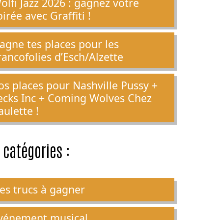
olfi Jazz 2026 : gagnez votre
oirée avec Graffiti !
agne tes places pour les
rancofolies d’Esch/Alzette
os places pour Nashville Pussy +
ecks Inc + Coming Wolves Chez
aulette !
 catégories :
es trucs à gagner
vénement musical