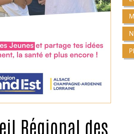
M
N
P
eil Régional des