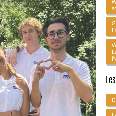
W
s
G
F
V
L
P
Les
D
E