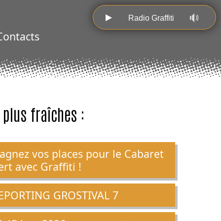
Radio Graffiti
Contacts
 plus fraîches :
agnez vos places pour le Cabaret
ert avec Graffiti !
EPORTING GROSTIVAL 7