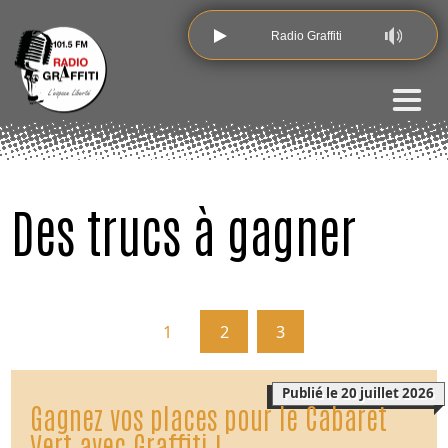
Radio Graffiti
Des trucs à gagner
1
2
3
Publié le 20 juillet 2026
Gagnez vos places pour le Cabaret
Vert avec Graffiti !